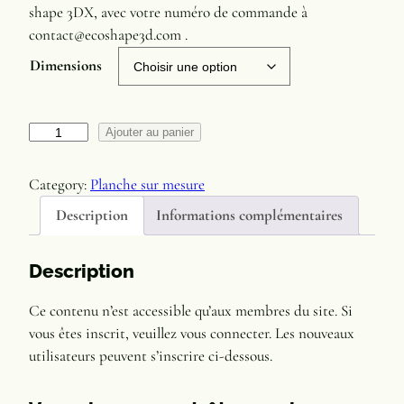
shape 3DX, avec votre numéro de commande à
e
contact@ecoshape3d.com .
d
Dimensions
e
p
r
q
Ajouter au panier
u
i
a
Category:
Planche sur mesure
x
n
Description
Informations complémentaires
t
:
i
1
t
Description
é
6
Ce contenu n’est accessible qu’aux membres du site. Si
d
0
vous êtes inscrit, veuillez vous connecter. Les nouveaux
e
,
utilisateurs peuvent s’inscrire ci-dessous.
N
0
o
y