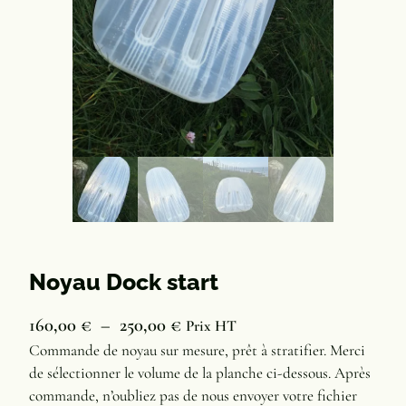
Noyau Dock start
P
160,00
€
–
250,00
€
Prix HT
l
Commande de noyau sur mesure, prêt à stratifier. Merci
de sélectionner le volume de la planche ci-dessous. Après
a
commande, n’oubliez pas de nous envoyer votre fichier
g