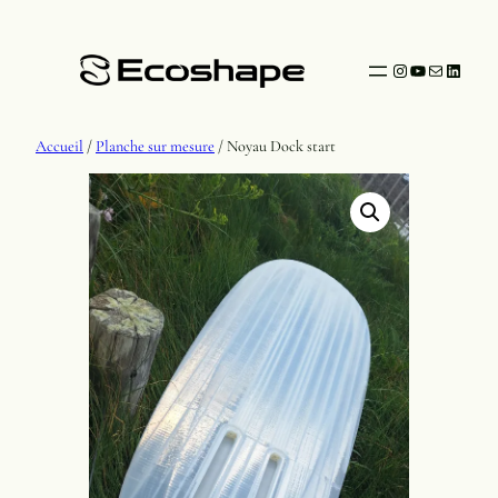
Instagram
YouTube
Mail
Linked
Accueil
/
Planche sur mesure
/ Noyau Dock start