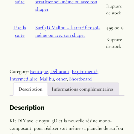
suite
stratifier soi-même ou avec ton
i
Rupture
shaper
x
de stock
Lire la
Surf 3D Malibu – à stratifier soi-
499,00
€
:
suite
même ou avec ton shaper
3
Rupture
de stock
9
9
,
Category:
Boutique
, 
Débutant
, 
Expérimenté
, 
0
Intermediaire
, 
Malibu
, 
other
, 
Shortboard
0
Description
Informations complémentaires
€
Description
à
4
Kit DIY avc le noyau 3D et la nouvelle résine mono-
9
composant, pour réaliser soit même sa planche de surf ou