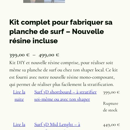
Kit complet pour fabriquer sa
planche de surf – Nouvelle
résine incluse
P
399,00
€
–
499,00
€
l
Kit DIY et nouvelle résine comprise, pour réaliser soit
même sa planche de surf ou chez ton shaper local. Ce kit
a
est fourni avec notre nouvelle résine mono-composant,
g
qui permet de réaliser plus facilement la stratification.
e
Lire la
Surf 3D shortboard – à stratifier
399,00
€
d
suite
soi-même ou avec ton shaper
Rupture
e
de stock
p
r
Lire la
Surf 3D Mid Lenght – à
449,00
€