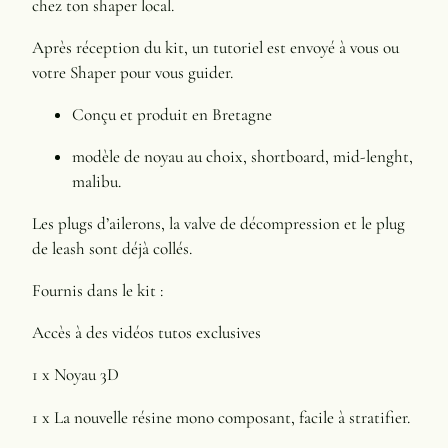
chez ton shaper local.
9
,
Après réception du kit, un tutoriel est envoyé à vous ou
0
votre Shaper pour vous guider.
0
Conçu et produit en Bretagne
modèle de noyau au choix, shortboard, mid-lenght,
€
malibu.
Les plugs d’ailerons, la valve de décompression et le plug
de leash sont déjà collés.
Fournis dans le kit :
Accès à des vidéos tutos exclusives
1 x Noyau 3D
1 x La nouvelle résine mono composant, facile à stratifier.