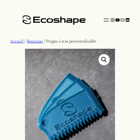
Instagram
YouTube
Mail
Linked
Accueil
/
Boutique
/ Peigne à wax personnalisable