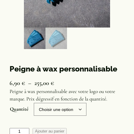
Peigne à wax personnalisable
P
6,90
€
–
255,00
€
l
Peigne à wax personnalisable avec votre logo ou votre
marque. Prix dégressif en fonction de la quantité.
a
Quantité
g
e
d
q
Ajouter au panier